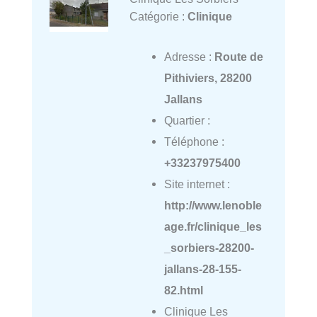
Catégorie :
Clinique
Adresse :
Route de
Pithiviers, 28200
Jallans
Quartier :
Téléphone :
+33237975400
Site internet :
http://www.lenoble
age.fr/clinique_les
_sorbiers-28200-
jallans-28-155-
82.html
Clinique Les