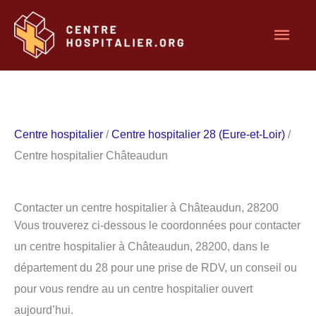
Aller
Men
au
contenu
princ
Centre hospitalier
/
Centre hospitalier 28 (Eure-et-Loir)
/
Centre hospitalier Châteaudun
Contacter un centre hospitalier à Châteaudun, 28200
Vous trouverez ci-dessous le coordonnées pour contacter
un centre hospitalier à Châteaudun, 28200, dans le
département du 28 pour une prise de RDV, un conseil ou
pour vous rendre au un centre hospitalier ouvert
aujourd’hui.