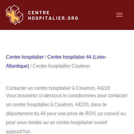
Aller
Men
au
contenu
princ
Centre hospitalier
/
Centre hospitalier 44 (Loire-
Atlantique)
/ Centre hospitalier Couëron
Contacter un centre hospitalier à Couëron, 44220
Vous trouverez ci-dessous le coordonnées pour contacter
un centre hospitalier à Couëron, 44220, dans le
département du 44 pour une prise de RDV, un conseil ou
pour vous rendre au un centre hospitalier ouvert
aujourd’hui.