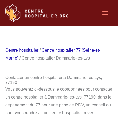
Aller
Men
au
contenu
princ
Centre hospitalier
/
Centre hospitalier 77 (Seine-et-
Marne)
/ Centre hospitalier Dammarie-les-Lys
Contacter un centre hospitalier à Dammarie-les-Lys,
77190
Vous trouverez ci-dessous le coordonnées pour contacter
un centre hospitalier à Dammarie-les-Lys, 77190, dans le
département du 77 pour une prise de RDV, un conseil ou
pour vous rendre au un centre hospitalier ouvert