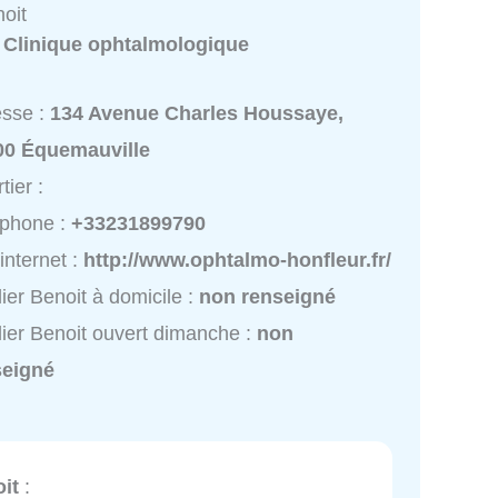
oit
:
Clinique ophtalmologique
esse :
134 Avenue Charles Houssaye,
00 Équemauville
tier :
éphone :
+33231899790
 internet :
http://www.ophtalmo-honfleur.fr/
ier Benoit à domicile :
non renseigné
ier Benoit ouvert dimanche :
non
seigné
it
: