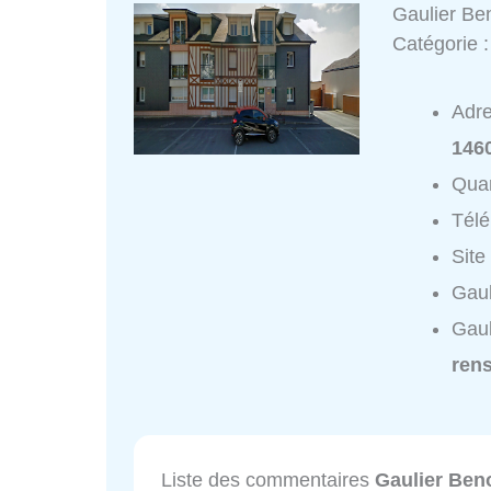
Gaulier Ben
Catégorie 
Adr
146
Quar
Tél
Site
Gaul
Gaul
ren
Liste des commentaires
Gaulier Beno