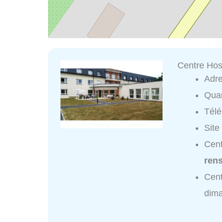
Centre Hosp
Adr
Quar
Tél
Site
Cent
ren
Cent
dim