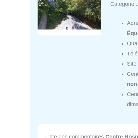
Catégorie 
Adr
Équ
Quar
Tél
Site
Cent
non
Cent
dim
Liste des commentaires
Centre Hospi