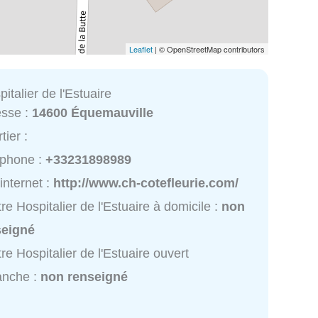
Leaflet
| © OpenStreetMap contributors
italier de l'Estuaire
esse :
14600 Équemauville
tier :
éphone :
+33231898989
 internet :
http://www.ch-cotefleurie.com/
re Hospitalier de l'Estuaire à domicile :
non
seigné
re Hospitalier de l'Estuaire ouvert
anche :
non renseigné