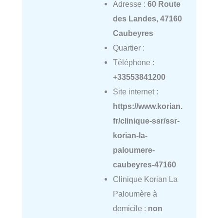
Adresse :
60 Route
des Landes, 47160
Caubeyres
Quartier :
Téléphone :
+33553841200
Site internet :
https://www.korian.
fr/clinique-ssr/ssr-
korian-la-
paloumere-
caubeyres-47160
Clinique Korian La
Paloumère à
domicile :
non