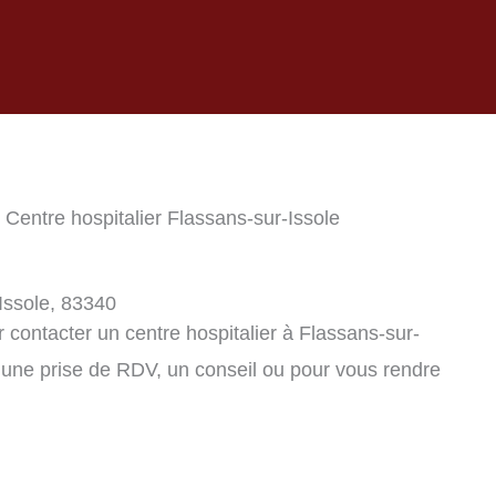
 Centre hospitalier Flassans-sur-Issole
-Issole, 83340
contacter un centre hospitalier à Flassans-sur-
 une prise de RDV, un conseil ou pour vous rendre