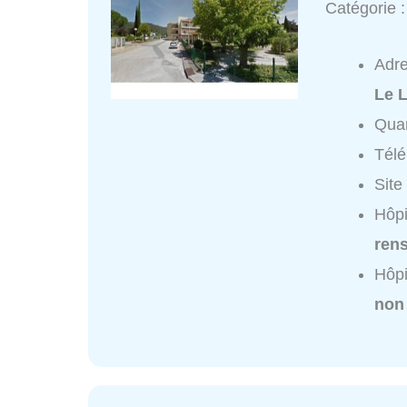
Catégorie 
Adr
Le 
Quar
Tél
Site
Hôpi
ren
Hôpi
non