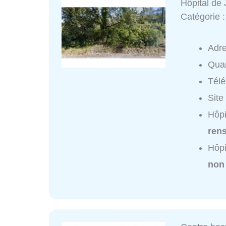
Hôpital de
Catégorie 
Adr
Quar
Tél
Site
Hôpi
ren
Hôpi
non