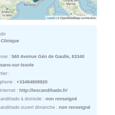
Leaflet
| © OpenStreetMap contributors
ado
:
Clinique
esse :
560 Avenue Gén de Gaulle, 83340
sans-sur-Issole
tier :
éphone :
+33494809920
 internet :
http://lescandihado.fr/
candihado à domicile :
non renseigné
candihado ouvert dimanche :
non renseigné