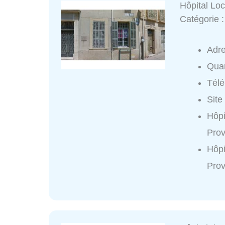
Hôpital Lo
Catégorie 
Adr
Quar
Tél
Site
Hôpi
Prov
Hôpi
Prov