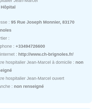
pitalier Jean-Marcel
:
Hôpital
esse :
95 Rue Joseph Monnier, 83170
gnoles
tier :
éphone :
+33494726600
 internet :
http://www.ch-brignoles.fr/
re hospitalier Jean-Marcel à domicile :
non
seigné
re hospitalier Jean-Marcel ouvert
anche :
non renseigné