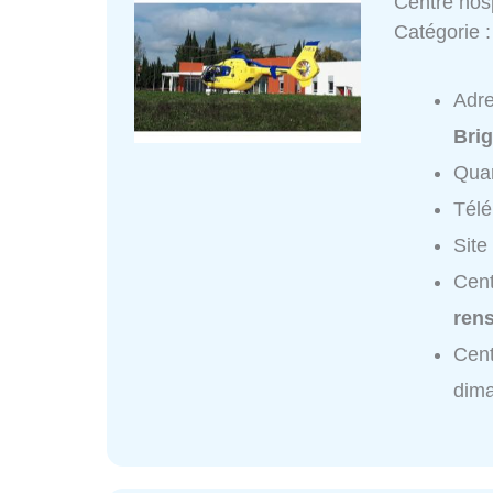
Centre hos
Catégorie 
Adr
Bri
Quar
Tél
Site
Cent
ren
Cent
dim