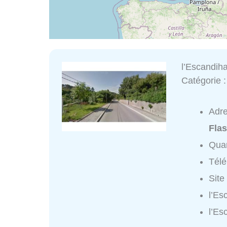
l’Escandih
Catégorie 
Adr
Flas
Quar
Tél
Site
l’Es
l’Es