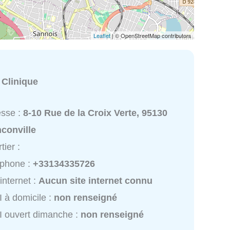
Leaflet
| © OpenStreetMap contributors
:
Clinique
esse :
8-10 Rue de la Croix Verte, 95130
conville
tier :
éphone :
+33134335726
 internet :
Aucun site internet connu
I à domicile :
non renseigné
I ouvert dimanche :
non renseigné