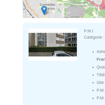
P.M.I
Catégorie 
Adr
Fran
Quar
Tél
Site
P.M.
P.M.