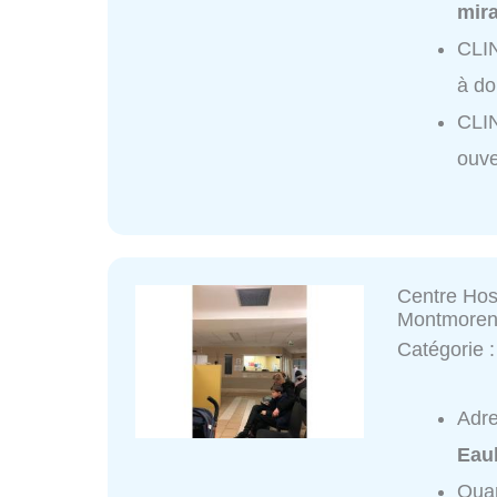
mir
CLIN
à do
CLIN
ouve
Centre Hos
Montmoren
Catégorie 
Adr
Eau
Quar