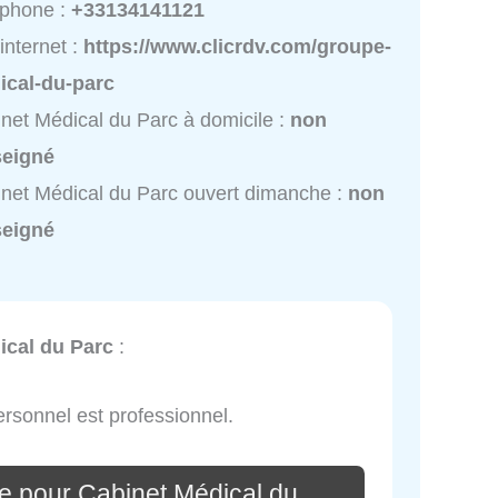
éphone :
+33134141121
 internet :
https://www.clicrdv.com/groupe-
ical-du-parc
net Médical du Parc à domicile :
non
seigné
net Médical du Parc ouvert dimanche :
non
seigné
ical du Parc
:
personnel est professionnel.
e pour Cabinet Médical du