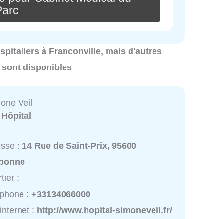
Parc
ospitaliers à Franconville, mais d'autres
e sont disponibles
mone Veil
:
Hôpital
esse :
14 Rue de Saint-Prix, 95600
bonne
tier :
éphone :
+33134066000
 internet :
http://www.hopital-simoneveil.fr/