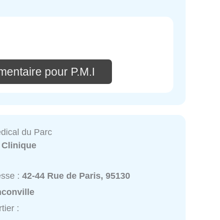
mentaire pour P.M.I
dical du Parc
:
Clinique
esse :
42-44 Rue de Paris, 95130
conville
tier :