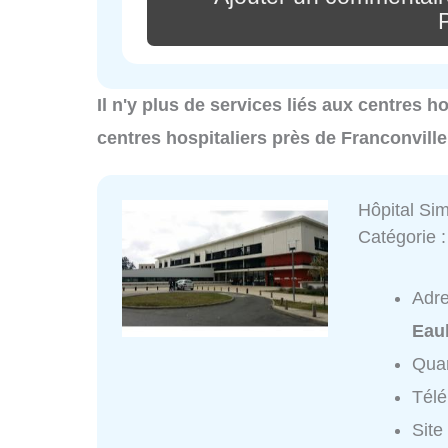
Il n'y plus de services liés aux centres h
centres hospitaliers près de Franconvill
Hôpital Si
Catégorie 
Adr
Eau
Quar
Tél
Site