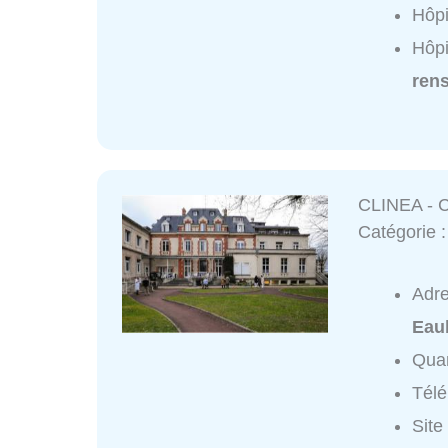
Hôpi
Hôpi
ren
CLINEA - C
Catégorie 
Adr
Eau
Quar
Tél
Site