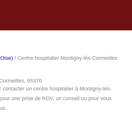
'Oise)
/ Centre hospitalier Montigny-lès-Cormeilles
-Cormeilles, 95370
contacter un centre hospitalier à Montigny-lès-
pour une prise de RDV, un conseil ou pour vous
ui.