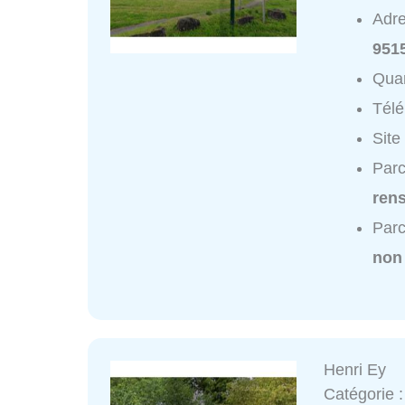
Adr
951
Quar
Tél
Site
Parc
ren
Parc
non
Henri Ey
Catégorie 