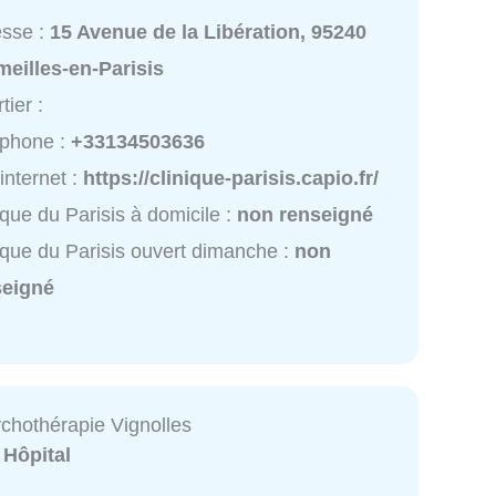
esse :
15 Avenue de la Libération, 95240
eilles-en-Parisis
tier :
éphone :
+33134503636
 internet :
https://clinique-parisis.capio.fr/
ique du Parisis à domicile :
non renseigné
ique du Parisis ouvert dimanche :
non
seigné
ychothérapie Vignolles
:
Hôpital