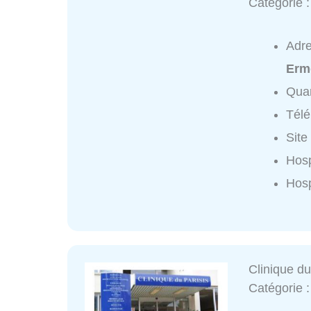
Catégorie 
Adr
Erm
Quar
Tél
Site
Hosp
Hosp
Clinique du
Catégorie 