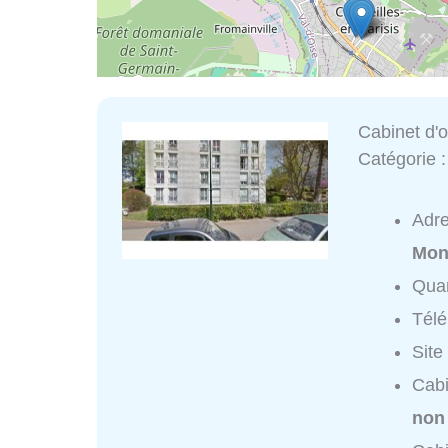
Cabinet d'
Catégorie 
Adr
Mon
Quar
Tél
Site
Cabi
non