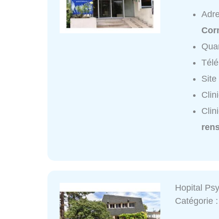
Adr
Corm
Quar
Tél
Site
Clin
Clin
ren
Hopital Ps
Catégorie 