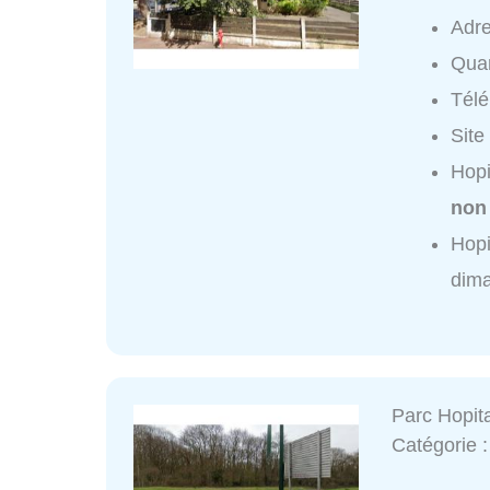
Adr
Quar
Tél
Site
Hopi
non
Hopi
dim
Parc Hopit
Catégorie 