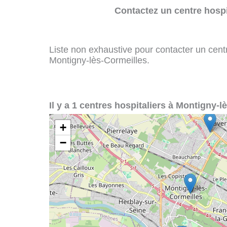
Contactez un centre hospi
Liste non exhaustive pour contacter un centre
Montigny-lès-Cormeilles.
Il y a 1 centres hospitaliers à Montigny-l
+
−