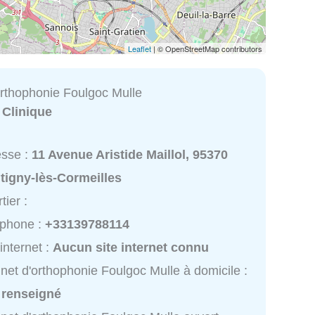
Leaflet
| © OpenStreetMap contributors
orthophonie Foulgoc Mulle
:
Clinique
esse :
11 Avenue Aristide Maillol, 95370
tigny-lès-Cormeilles
tier :
éphone :
+33139788114
 internet :
Aucun site internet connu
net d'orthophonie Foulgoc Mulle à domicile :
 renseigné