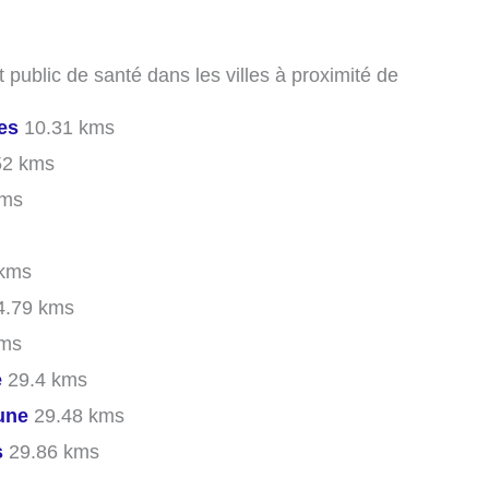
t public de santé dans les villes à proximité de
es
10.31 kms
52 kms
kms
kms
.79 kms
kms
e
29.4 kms
une
29.48 kms
s
29.86 kms