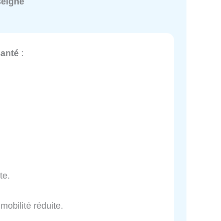
seigné
anté
:
te.
mobilité réduite.