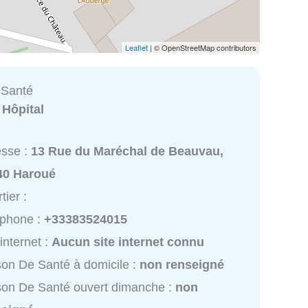
Leaflet
| © OpenStreetMap contributors
 Santé
:
Hôpital
esse :
13 Rue du Maréchal de Beauvau,
40 Haroué
tier :
éphone :
+33383524015
 internet :
Aucun site internet connu
on De Santé à domicile :
non renseigné
on De Santé ouvert dimanche :
non