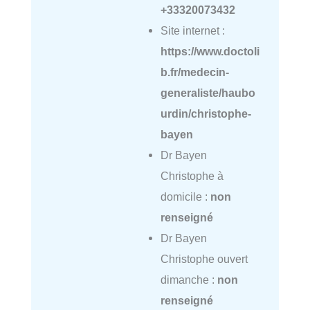
+33320073432
Site internet :
https://www.doctoli
b.fr/medecin-
generaliste/haubo
urdin/christophe-
bayen
Dr Bayen
Christophe à
domicile :
non
renseigné
Dr Bayen
Christophe ouvert
dimanche :
non
renseigné