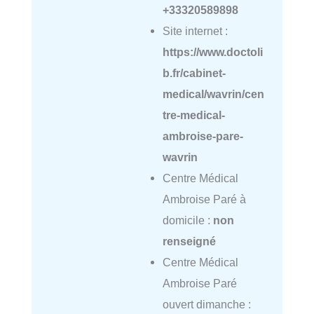
+33320589898
Site internet :
https://www.doctoli
b.fr/cabinet-
medical/wavrin/cen
tre-medical-
ambroise-pare-
wavrin
Centre Médical
Ambroise Paré à
domicile :
non
renseigné
Centre Médical
Ambroise Paré
ouvert dimanche :