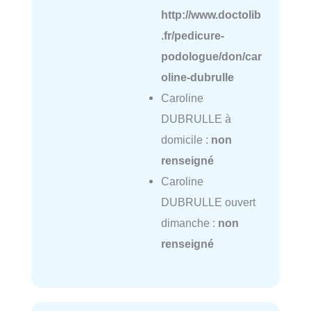
http://www.doctolib
.fr/pedicure-
podologue/don/car
oline-dubrulle
Caroline
DUBRULLE à
domicile :
non
renseigné
Caroline
DUBRULLE ouvert
dimanche :
non
renseigné