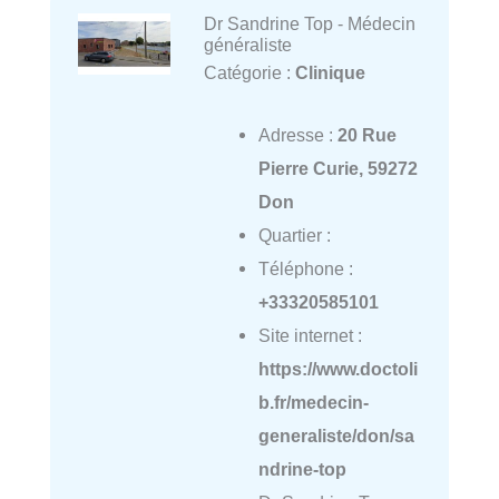
Dr Sandrine Top - Médecin
généraliste
Catégorie :
Clinique
Adresse :
20 Rue
Pierre Curie, 59272
Don
Quartier :
Téléphone :
+33320585101
Site internet :
https://www.doctoli
b.fr/medecin-
generaliste/don/sa
ndrine-top