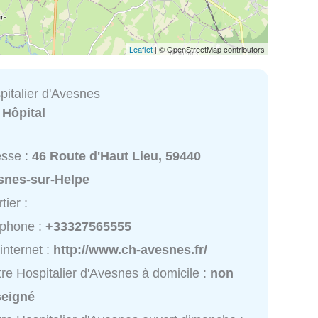
Leaflet
| © OpenStreetMap contributors
pitalier d'Avesnes
:
Hôpital
esse :
46 Route d'Haut Lieu, 59440
snes-sur-Helpe
tier :
éphone :
+33327565555
 internet :
http://www.ch-avesnes.fr/
re Hospitalier d'Avesnes à domicile :
non
seigné