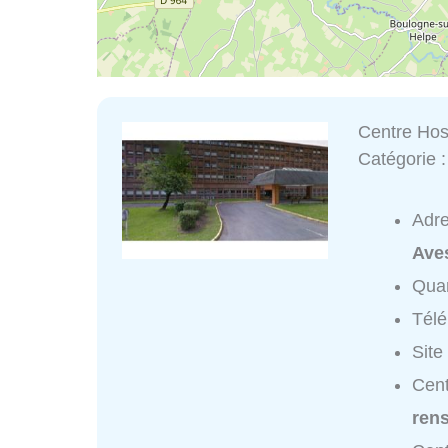
Centre Hos
Catégorie 
Adr
Ave
Quar
Tél
Site
Cent
ren