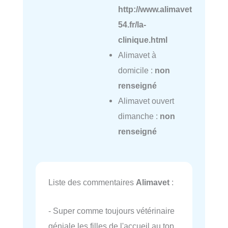
http://www.alimavet
54.fr/la-
clinique.html
Alimavet à
domicile :
non
renseigné
Alimavet ouvert
dimanche :
non
renseigné
Liste des commentaires
Alimavet
:
- Super comme toujours vétérinaire
géniale les filles de l'accueil au top.