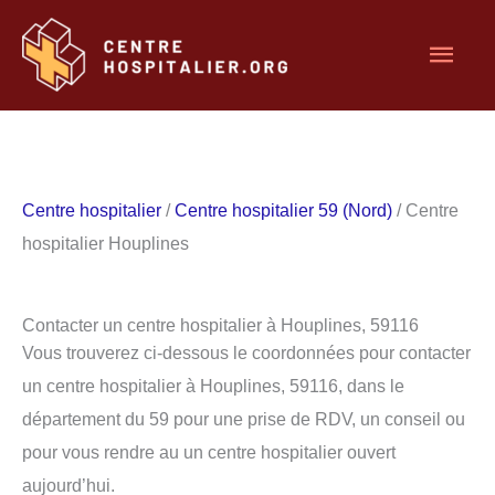
Aller
Men
au
contenu
princ
Centre hospitalier
/
Centre hospitalier 59 (Nord)
/ Centre
hospitalier Houplines
Contacter un centre hospitalier à Houplines, 59116
Vous trouverez ci-dessous le coordonnées pour contacter
un centre hospitalier à Houplines, 59116, dans le
département du 59 pour une prise de RDV, un conseil ou
pour vous rendre au un centre hospitalier ouvert
aujourd’hui.