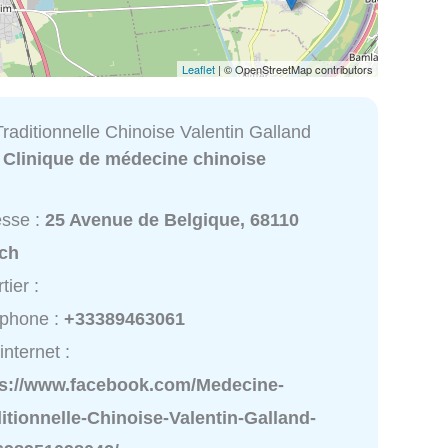
Leaflet
| © OpenStreetMap contributors
raditionnelle Chinoise Valentin Galland
:
Clinique de médecine chinoise
esse :
25 Avenue de Belgique, 68110
ach
tier :
éphone :
+33389463061
internet :
ps://www.facebook.com/Medecine-
itionnelle-Chinoise-Valentin-Galland-