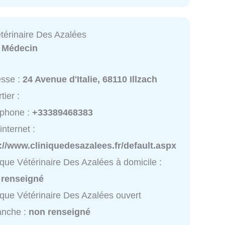
étérinaire Des Azalées
:
Médecin
esse :
24 Avenue d'Italie, 68110 Illzach
tier :
éphone :
+33389468383
internet :
://www.cliniquedesazalees.fr/default.aspx
ique Vétérinaire Des Azalées à domicile :
 renseigné
ique Vétérinaire Des Azalées ouvert
anche :
non renseigné