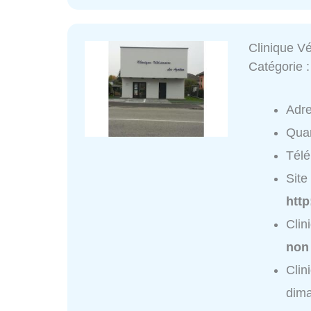
Clinique V
Catégorie 
Adr
Quar
Tél
Site 
http
Clin
non
Clin
dim