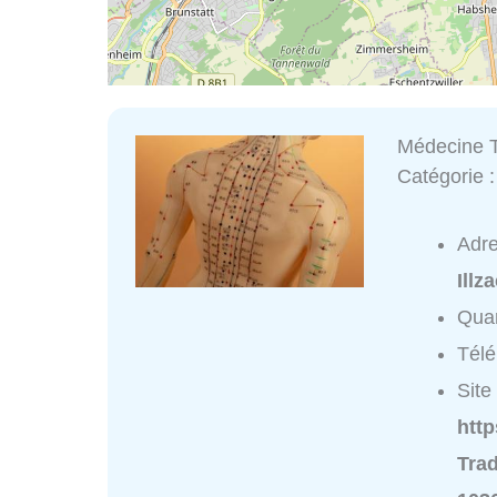
Médecine T
Catégorie 
Adr
Illz
Quar
Tél
Site 
htt
Trad