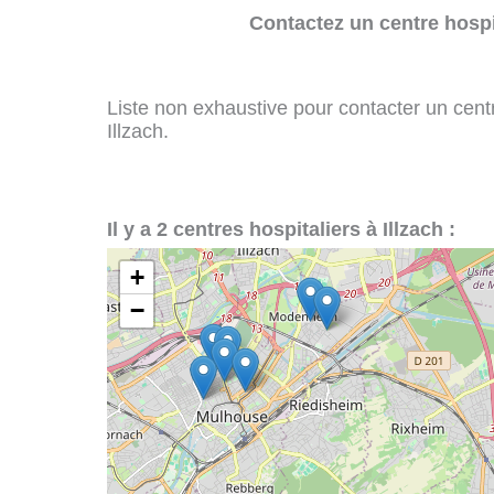
Contactez un centre hospi
Liste non exhaustive pour contacter un centre
Illzach.
Il y a 2 centres hospitaliers à Illzach :
+
−