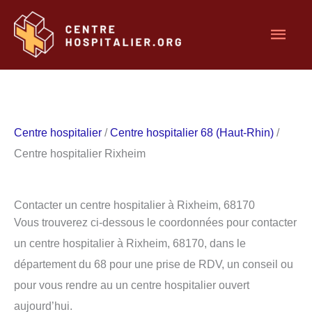
Aller
Men
au
contenu
princ
Centre hospitalier
/
Centre hospitalier 68 (Haut-Rhin)
/
Centre hospitalier Rixheim
Contacter un centre hospitalier à Rixheim, 68170
Vous trouverez ci-dessous le coordonnées pour contacter
un centre hospitalier à Rixheim, 68170, dans le
département du 68 pour une prise de RDV, un conseil ou
pour vous rendre au un centre hospitalier ouvert
aujourd’hui.