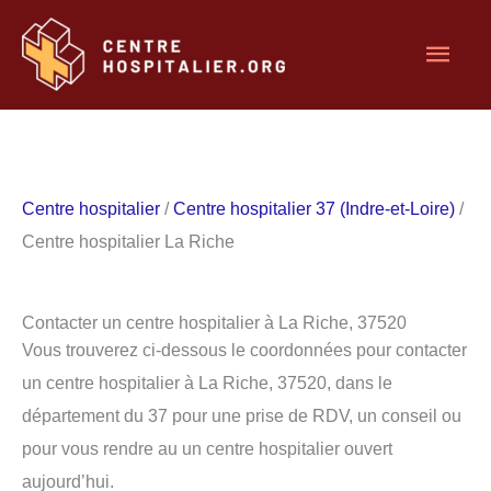
Aller
Men
au
contenu
princ
Centre hospitalier
/
Centre hospitalier 37 (Indre-et-Loire)
/
Centre hospitalier La Riche
Contacter un centre hospitalier à La Riche, 37520
Vous trouverez ci-dessous le coordonnées pour contacter
un centre hospitalier à La Riche, 37520, dans le
département du 37 pour une prise de RDV, un conseil ou
pour vous rendre au un centre hospitalier ouvert
aujourd’hui.