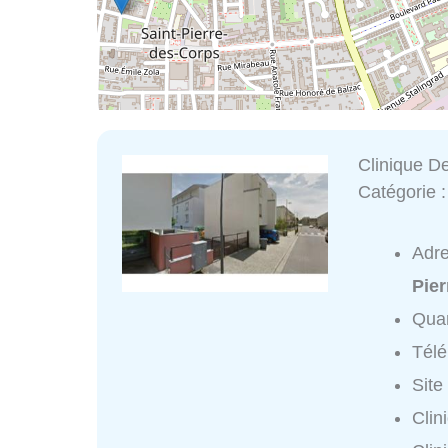
Clinique D
Catégorie 
Adr
Pie
Quar
Tél
Site
Clin