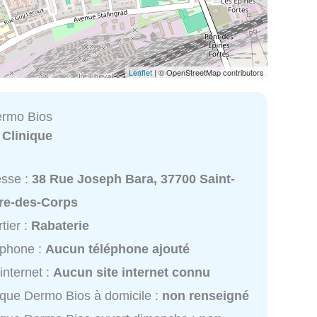
Leaflet
| © OpenStreetMap contributors
ermo Bios
:
Clinique
esse :
38 Rue Joseph Bara, 37700 Saint-
rre-des-Corps
tier :
Rabaterie
éphone :
Aucun téléphone ajouté
 internet :
Aucun site internet connu
ique Dermo Bios à domicile :
non renseigné