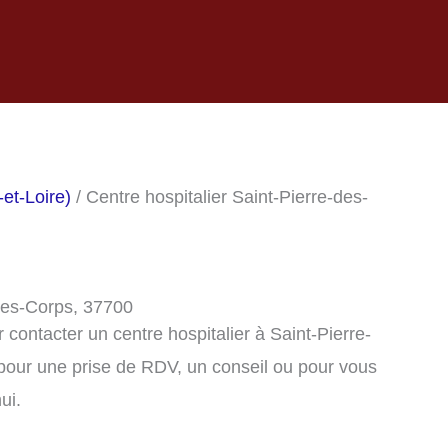
-et-Loire)
/ Centre hospitalier Saint-Pierre-des-
-des-Corps, 37700
contacter un centre hospitalier à Saint-Pierre-
pour une prise de RDV, un conseil ou pour vous
ui.