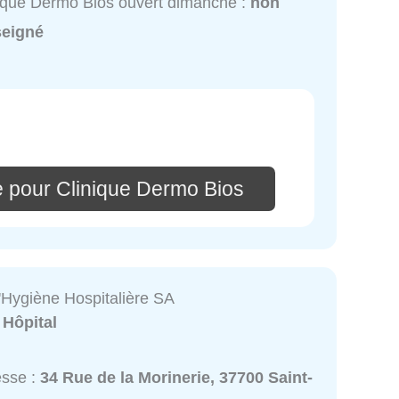
ique Dermo Bios ouvert dimanche :
non
seigné
e pour Clinique Dermo Bios
'Hygiène Hospitalière SA
:
Hôpital
esse :
34 Rue de la Morinerie, 37700 Saint-