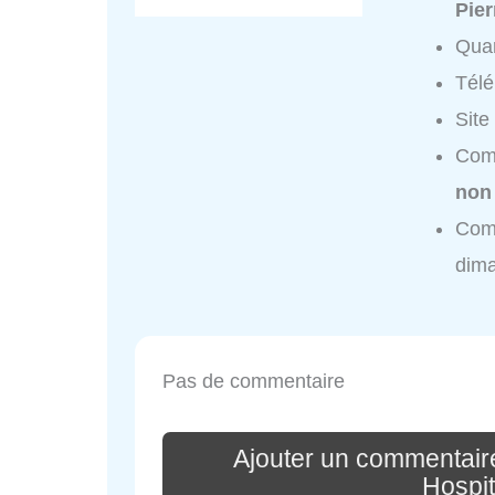
Pie
Quar
Tél
Site
Comp
non
Comp
dim
Pas de commentaire
Ajouter un commentair
Hospit