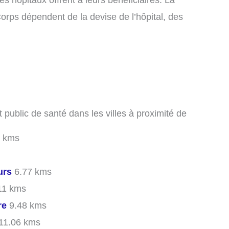
 hôpitaux offrent à leurs bénéficiaires. La
orps dépendent de la devise de l’hôpital, des
t public de santé dans les villes à proximité de
 kms
urs
6.77 kms
11 kms
re
9.48 kms
11.06 kms