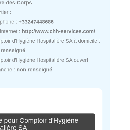
rre-des-Corps
tier :
éphone :
+33247448686
 internet :
http://www.chh-services.com/
toir d'Hygiène Hospitalière SA à domicile :
 renseigné
toir d'Hygiène Hospitalière SA ouvert
anche :
non renseigné
e pour Comptoir d'Hygiène
alière SA