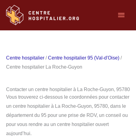
Aller
Men
au
contenu
princ
Centre hospitalier
/
Centre hospitalier 95 (Val-d'Oise)
/
Centre hospitalier La Roche-Guyon
Contacter un centre hospitalier à La Roche-Guyon, 95780
Vous trouverez ci-dessous le coordonnées pour contacter
un centre hospitalier à La Roche-Guyon, 95780, dans le
département du 95 pour une prise de RDV, un conseil ou
pour vous rendre au un centre hospitalier ouvert
aujourd’hui.