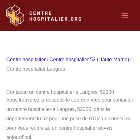
Aller
Men
au
contenu
princ
Centre hospitalier
/
Centre hospitalier 52 (Haute-Marne)
/
Centre hospitalier Langres
Contacter un centre hospitalier à Langres, 52200
Vous trouverez ci-dessous le coordonnées pour contacter
un centre hospitalier à Langres, 52200, dans le
département du 52 pour une prise de RDV, un conseil ou
pour vous rendre au un centre hospitalier ouvert
aujourd’hui.