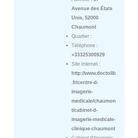
Avenue des États
Unis, 52000
Chaumont
Quartier :
Téléphone :
+33325300929
Site internet :
http://www.doctolib
.fr/centre-d-
imagerie-
medicale/chaumon
t/cabinet-d-
imagerie-medicale-
clinique-chaumont
Cabinet d'Imagerie