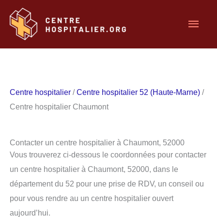
Aller
Men
au
contenu
princ
Centre hospitalier
/
Centre hospitalier 52 (Haute-Marne)
/
Centre hospitalier Chaumont
Contacter un centre hospitalier à Chaumont, 52000
Vous trouverez ci-dessous le coordonnées pour contacter
un centre hospitalier à Chaumont, 52000, dans le
département du 52 pour une prise de RDV, un conseil ou
pour vous rendre au un centre hospitalier ouvert
aujourd’hui.