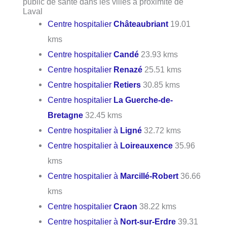
public de santé dans les villes à proximité de
Laval
Centre hospitalier
Châteaubriant
19.01
kms
Centre hospitalier
Candé
23.93 kms
Centre hospitalier
Renazé
25.51 kms
Centre hospitalier
Retiers
30.85 kms
Centre hospitalier
La Guerche-de-
Bretagne
32.45 kms
Centre hospitalier à
Ligné
32.72 kms
Centre hospitalier à
Loireauxence
35.96
kms
Centre hospitalier à
Marcillé-Robert
36.66
kms
Centre hospitalier
Craon
38.22 kms
Centre hospitalier à
Nort-sur-Erdre
39.31