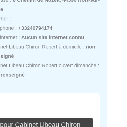
esse :
8 Chemin de Nozea, 44390 Nort-sur-
re
tier :
éphone :
+33240794174
 internet :
Aucun site internet connu
net Libeau Chiron Robert à domicile :
non
seigné
net Libeau Chiron Robert ouvert dimanche :
 renseigné
 pour Cabinet Libeau Chiron