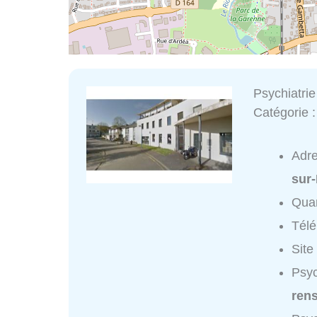
Psychiatrie
Catégorie 
Adr
sur
Quar
Tél
Site
Psyc
ren