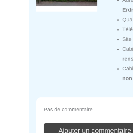
Adr
Erd
Quar
Tél
Site
Cabi
ren
Cabi
non
Pas de commentaire
Ajouter un commentaire