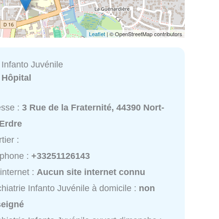
Leaflet
| © OpenStreetMap contributors
 Infanto Juvénile
:
Hôpital
esse :
3 Rue de la Fraternité, 44390 Nort-
-Erdre
tier :
éphone :
+33251126143
 internet :
Aucun site internet connu
hiatrie Infanto Juvénile à domicile :
non
seigné