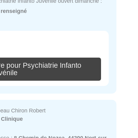
hiatrie Infanto Juvénile ouvert dimanche :
 renseigné
e pour Psychiatrie Infanto
vénile
beau Chiron Robert
:
Clinique