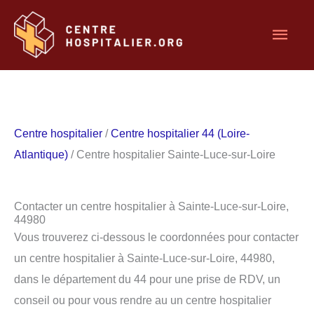
Aller
Men
au
contenu
princ
Centre hospitalier
/
Centre hospitalier 44 (Loire-
Atlantique)
/ Centre hospitalier Sainte-Luce-sur-Loire
Contacter un centre hospitalier à Sainte-Luce-sur-Loire,
44980
Vous trouverez ci-dessous le coordonnées pour contacter
un centre hospitalier à Sainte-Luce-sur-Loire, 44980,
dans le département du 44 pour une prise de RDV, un
conseil ou pour vous rendre au un centre hospitalier