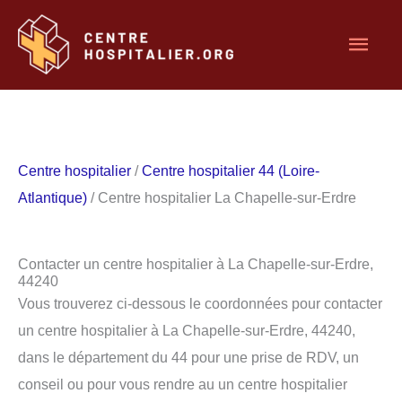
Aller
Men
au
contenu
princ
Centre hospitalier
/
Centre hospitalier 44 (Loire-
Atlantique)
/ Centre hospitalier La Chapelle-sur-Erdre
Contacter un centre hospitalier à La Chapelle-sur-Erdre,
44240
Vous trouverez ci-dessous le coordonnées pour contacter
un centre hospitalier à La Chapelle-sur-Erdre, 44240,
dans le département du 44 pour une prise de RDV, un
conseil ou pour vous rendre au un centre hospitalier