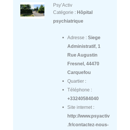
Psy’Activ
Catégorie :
Hôpital
psychiatrique
Adresse :
Siege
Administratif, 1
Rue Augustin
Fresnel, 44470
Carquefou
Quartier :
Téléphone :
+33240584040
Site internet :
http://www.psyactiv
.fr/contactez-nous-