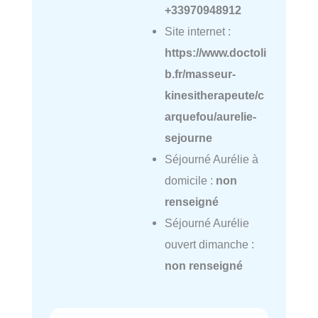
+33970948912
Site internet :
https://www.doctoli
b.fr/masseur-
kinesitherapeute/c
arquefou/aurelie-
sejourne
Séjourné Aurélie à
domicile :
non
renseigné
Séjourné Aurélie
ouvert dimanche :
non renseigné