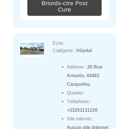
Briords-ctre Post
Cure
Echo
Catégorie :
Hôpital
Adresse :
20 Rue
Antarès, 44483
Carquefou
Quartier :
Téléphone :
+33251131220
Site internet :
Aucun site internet