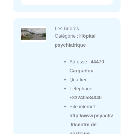
Les Briords
Catégorie :
Hôpital
psychiatrique
Adresse :
44470
Carquefou
Quartier :
Téléphone :
+33240584040
Site internet :
http://www.psyactiv
.fr/centre-de-
postcure-