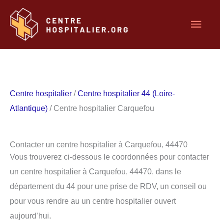
Aller
Men
au
contenu
princ
Centre hospitalier
/
Centre hospitalier 44 (Loire-
Atlantique)
/ Centre hospitalier Carquefou
Contacter un centre hospitalier à Carquefou, 44470
Vous trouverez ci-dessous le coordonnées pour contacter
un centre hospitalier à Carquefou, 44470, dans le
département du 44 pour une prise de RDV, un conseil ou
pour vous rendre au un centre hospitalier ouvert
aujourd’hui.