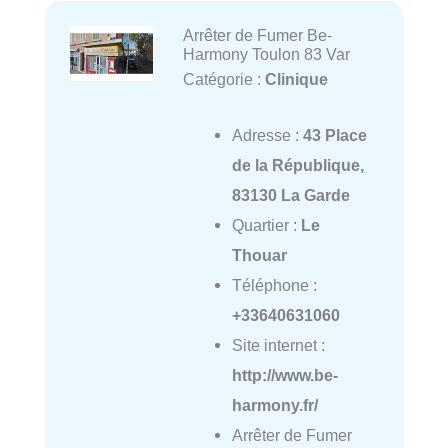
Arrêter de Fumer Be-
Harmony Toulon 83 Var
Catégorie :
Clinique
Adresse :
43 Place
de la République,
83130 La Garde
Quartier :
Le
Thouar
Téléphone :
+33640631060
Site internet :
http://www.be-
harmony.fr/
Arrêter de Fumer