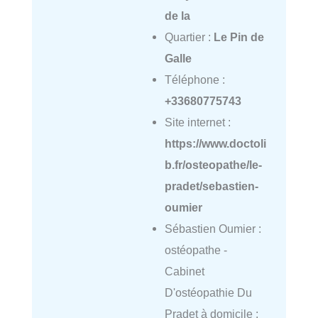
de la
Quartier :
Le Pin de
Galle
Téléphone :
+33680775743
Site internet :
https://www.doctoli
b.fr/osteopathe/le-
pradet/sebastien-
oumier
Sébastien Oumier :
ostéopathe -
Cabinet
D'ostéopathie Du
Pradet à domicile :