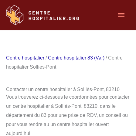
Aller
Men
au
contenu
princ
Centre hospitalier
/
Centre hospitalier 83 (Var)
/ Centre
hospitalier Solliès-Pont
Contacter un centre hospitalier à Solliès-Pont, 83210
Vous trouverez ci-dessous le coordonnées pour contacter
un centre hospitalier à Solliès-Pont, 83210, dans le
département du 83 pour une prise de RDV, un conseil ou
pour vous rendre au un centre hospitalier ouvert
aujourd’hui.