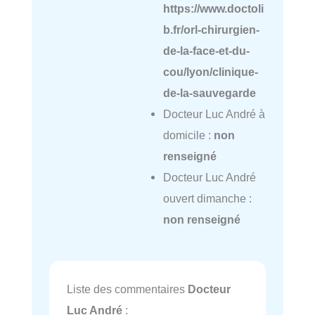
https://www.doctoli
b.fr/orl-chirurgien-
de-la-face-et-du-
cou/lyon/clinique-
de-la-sauvegarde
Docteur Luc André à
domicile :
non
renseigné
Docteur Luc André
ouvert dimanche :
non renseigné
Liste des commentaires
Docteur
Luc André
: