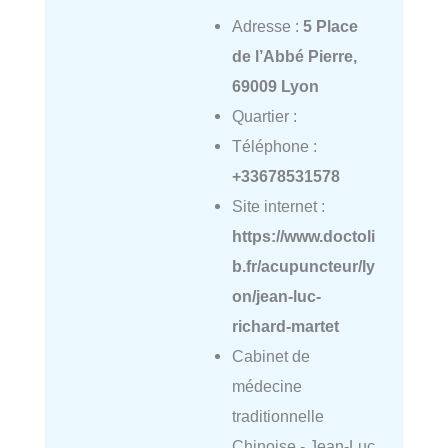
Adresse :
5 Place
de l’Abbé Pierre,
69009 Lyon
Quartier :
Téléphone :
+33678531578
Site internet :
https://www.doctoli
b.fr/acupuncteur/ly
on/jean-luc-
richard-martet
Cabinet de
médecine
traditionnelle
Chinoise - Jean-Luc