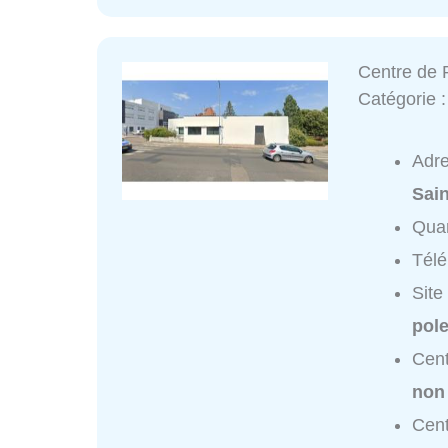
Centre de 
Catégorie 
Adr
Sai
Quar
Tél
Site
pole
Cent
non
Cent