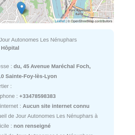
Leaflet
| © OpenStreetMap contributors
 Jour Autonomes Les Nénuphars
:
Hôpital
esse :
du, 45 Avenue Maréchal Foch,
10 Sainte-Foy-lès-Lyon
tier :
éphone :
+33478598383
 internet :
Aucun site internet connu
eil de Jour Autonomes Les Nénuphars à
cile :
non renseigné