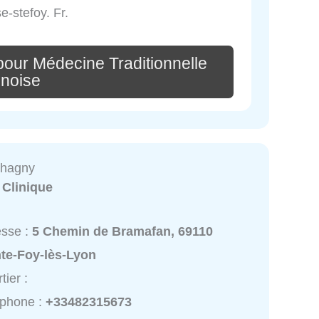
-stefoy. Fr.
pour Médecine Traditionnelle
inoise
Chagny
:
Clinique
esse :
5 Chemin de Bramafan, 69110
nte-Foy-lès-Lyon
tier :
éphone :
+33482315673