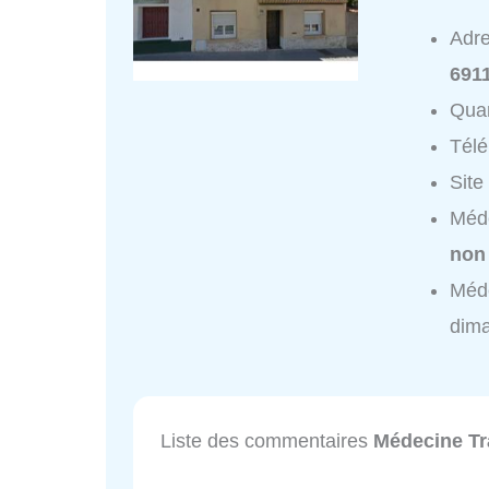
Adr
691
Quar
Tél
Site
Méde
non
Méde
dim
Liste des commentaires
Médecine Tra