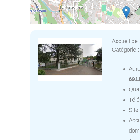
Accueil de
Catégorie 
Adr
691
Quar
Tél
Site
Accu
domi