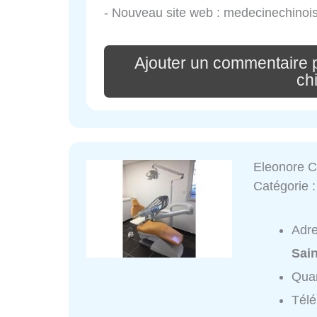
- Nouveau site web : medecinechinoise
Ajouter un commentaire 
ch
Eleonore 
Catégorie 
Adr
Sai
Quar
Tél