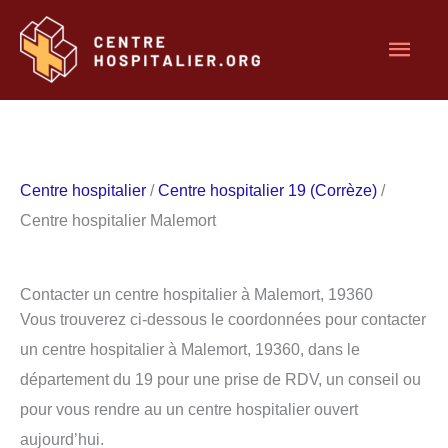
Aller
Men
au
contenu
princ
Centre hospitalier
/
Centre hospitalier 19 (Corrèze)
/
Centre hospitalier Malemort
Contacter un centre hospitalier à Malemort, 19360
Vous trouverez ci-dessous le coordonnées pour contacter
un centre hospitalier à Malemort, 19360, dans le
département du 19 pour une prise de RDV, un conseil ou
pour vous rendre au un centre hospitalier ouvert
aujourd’hui.