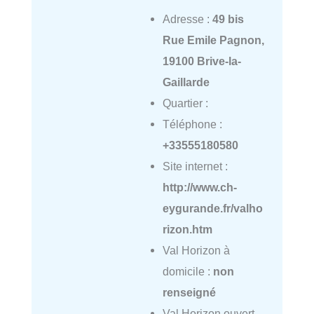
Adresse :
49 bis
Rue Emile Pagnon,
19100 Brive-la-
Gaillarde
Quartier :
Téléphone :
+33555180580
Site internet :
http://www.ch-
eygurande.fr/valho
rizon.htm
Val Horizon à
domicile :
non
renseigné
Val Horizon ouvert