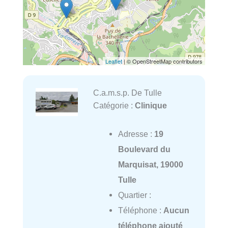
Leaflet
| © OpenStreetMap contributors
C.a.m.s.p. De Tulle
Catégorie :
Clinique
Adresse :
19
Boulevard du
Marquisat, 19000
Tulle
Quartier :
Téléphone :
Aucun
téléphone ajouté