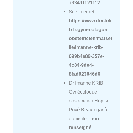
+33491121112
Site internet :
https://www.doctoli
b.fr/gynecologue-
obstetricien/marsei
lle/imanne-krib-
699b4e89-357e-
4c84-9de4-
8fad923046d6
Dr Imanne KRIB,
Gynécologue
obstétricien Hôpital
Privé Beauregar à
domicile :
non
renseigné