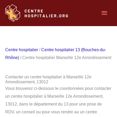
Aller
Men
au
contenu
princ
Centre hospitalier
/
Centre hospitalier 13 (Bouches-du-
Rhône)
/ Centre hospitalier Marseille 12e Arrondissement
Contacter un centre hospitalier à Marseille 12e
Arrondissement, 13012
Vous trouverez ci-dessous le coordonnées pour contacter
un centre hospitalier à Marseille 12e Arrondissement,
13012, dans le département du 13 pour une prise de
RDV, un conseil ou pour vous rendre au un centre