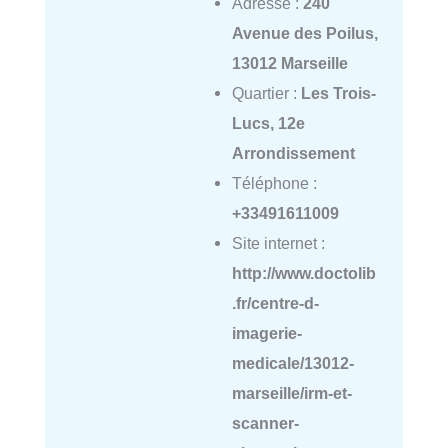
Adresse :
240
Avenue des Poilus,
13012 Marseille
Quartier :
Les Trois-
Lucs, 12e
Arrondissement
Téléphone :
+33491611009
Site internet :
http://www.doctolib
.fr/centre-d-
imagerie-
medicale/13012-
marseille/irm-et-
scanner-