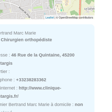
Leaflet
| © OpenStreetMap contributors
rtrand Marc Marie
:
Chirurgien orthopédiste
esse :
46 Rue de la Quintaine, 45200
targis
tier :
éphone :
+33238283362
 internet :
http://www.clinique-
argis.fr/
ier Bertrand Marc Marie à domicile :
non