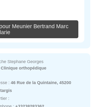
pour Meunier Bertrand Marc
arie
sche Stephane Georges
:
Clinique orthopédique
esse :
46 Rue de la Quintaine, 45200
targis
tier :
éphone :
+33238283362