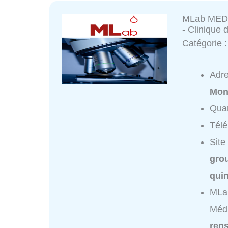
MLab MEDIB
- Clinique 
Catégorie 
Adr
Mon
Quar
Tél
Site
grou
quin
MLab
Médi
ren