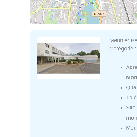
Meunier Be
Catégorie 
Adr
Mon
Quar
Tél
Site
mont
Meun