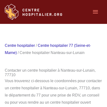
Aller
Men
au
contenu
princ
Centre hospitalier
/
Centre hospitalier 77 (Seine-et-
Marne)
/ Centre hospitalier Nanteau-sur-Lunain
Contacter un centre hospitalier à Nanteau-sur-Lunain,
77710
Vous trouverez ci-dessous le coordonnées pour contacter
un centre hospitalier à Nanteau-sur-Lunain, 77710, dans
le département du 77 pour une prise de RDV, un conseil
ou pour vous rendre au un centre hospitalier ouvert