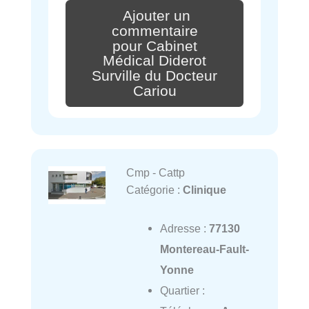
Ajouter un
commentaire
pour Cabinet
Médical Diderot
Surville du Docteur
Cariou
Cmp - Cattp
Catégorie :
Clinique
Adresse :
77130
Montereau-Fault-
Yonne
Quartier :