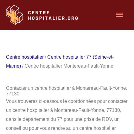
Aller
Men
au
contenu
princ
Centre hospitalier
/
Centre hospitalier 77 (Seine-et-
Marne)
/ Centre hospitalier Montereau-Fault-Yonne
Contacter un centre hospitalier à Montereau-Fault-Yonne,
77130
Vous trouverez ci-dessous le coordonnées pour contacter
un centre hospitalier à Montereau-Fault-Yonne, 77130,
dans le département du 77 pour une prise de RDV, un
conseil ou pour vous rendre au un centre hospitalier