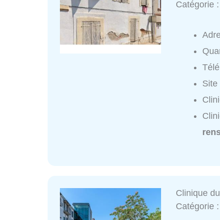
Catégorie 
Adr
Quar
Tél
Site
Clin
Clin
ren
Clinique 
Catégorie 