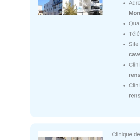
Adr
Mon
Quar
Tél
Site
cav
Clin
ren
Clin
ren
Clinique d