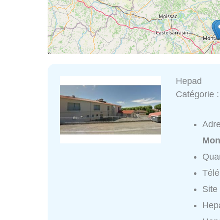
Hepad
Catégorie 
Adr
Mon
Quar
Tél
Site
Hepa