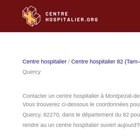
Aller
au
contenu
Centre hospitalier
/
Centre hospitalier 82 (Tarn
Quercy
Contacter un centre hospitalier à Montpezat-d
Vous trouverez ci-dessous le coordonnées pour
Quercy, 82270, dans le département du 82 pou
rendre au un centre hospitalier ouvert aujourd’h