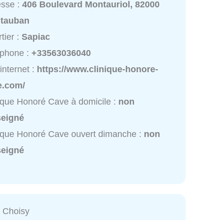
esse :
406 Boulevard Montauriol, 82000
tauban
tier :
Sapiac
éphone :
+33563036040
 internet :
https://www.clinique-honore-
e.com/
ique Honoré Cave à domicile :
non
seigné
ique Honoré Cave ouvert dimanche :
non
seigné
e Choisy