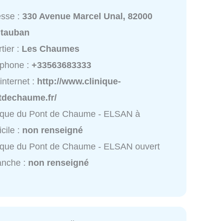
esse :
330 Avenue Marcel Unal, 82000
tauban
tier :
Les Chaumes
éphone :
+33563683333
 internet :
http://www.clinique-
tdechaume.fr/
ique du Pont de Chaume - ELSAN à
cile :
non renseigné
ique du Pont de Chaume - ELSAN ouvert
anche :
non renseigné