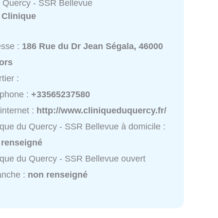
u Quercy - SSR Bellevue
:
Clinique
esse :
186 Rue du Dr Jean Ségala, 46000
ors
tier :
éphone :
+33565237580
 internet :
http://www.cliniqueduquercy.fr/
ique du Quercy - SSR Bellevue à domicile :
 renseigné
ique du Quercy - SSR Bellevue ouvert
anche :
non renseigné