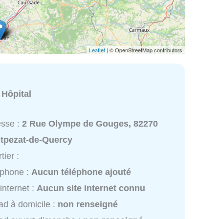
Leaflet
| © OpenStreetMap contributors
:
Hôpital
esse :
2 Rue Olympe de Gouges, 82270
tpezat-de-Quercy
tier :
éphone :
Aucun téléphone ajouté
 internet :
Aucun site internet connu
d à domicile :
non renseigné