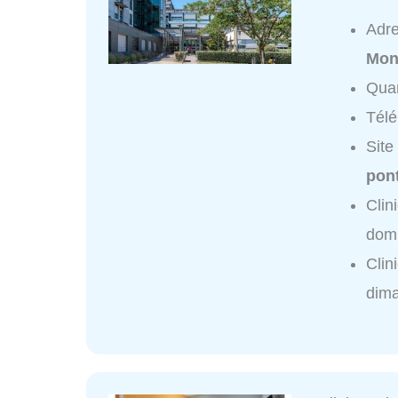
Adr
Mon
Quar
Tél
Site
pon
Clin
domi
Clin
dim