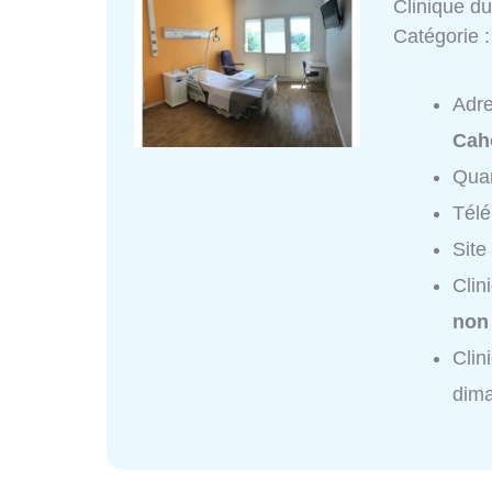
Clinique d
Catégorie 
Adr
Cah
Quar
Tél
Site
Clin
non
Clin
dim