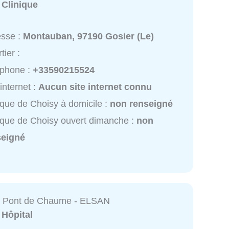
:
Clinique
esse :
Montauban, 97190 Gosier (Le)
tier :
éphone :
+33590215524
 internet :
Aucun site internet connu
ique de Choisy à domicile :
non renseigné
ique de Choisy ouvert dimanche :
non
seigné
du Pont de Chaume - ELSAN
:
Hôpital