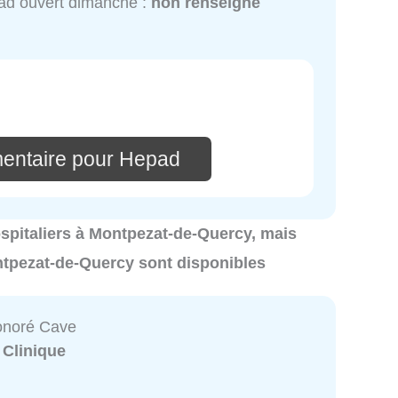
ad ouvert dimanche :
non renseigné
entaire pour Hepad
hospitaliers à Montpezat-de-Quercy, mais
ontpezat-de-Quercy sont disponibles
onoré Cave
:
Clinique