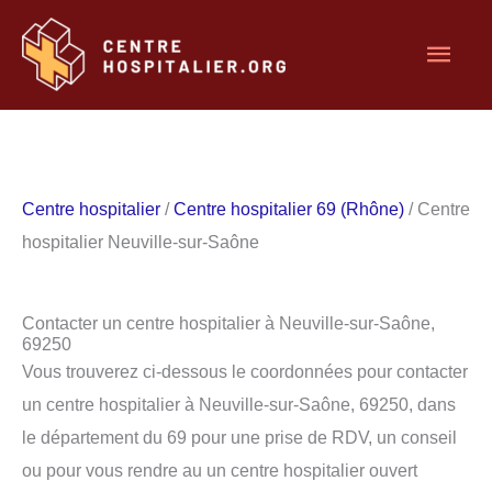
Aller
Men
au
contenu
princ
Centre hospitalier
/
Centre hospitalier 69 (Rhône)
/ Centre
hospitalier Neuville-sur-Saône
Contacter un centre hospitalier à Neuville-sur-Saône,
69250
Vous trouverez ci-dessous le coordonnées pour contacter
un centre hospitalier à Neuville-sur-Saône, 69250, dans
le département du 69 pour une prise de RDV, un conseil
ou pour vous rendre au un centre hospitalier ouvert