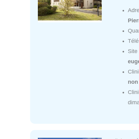
Adr
Pie
Quar
Tél
Site
eug
Clin
non
Clin
dim