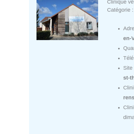
Clinique v
Catégorie 
Adr
en-V
Quar
Tél
Site
st-t
Clin
ren
Clin
dim