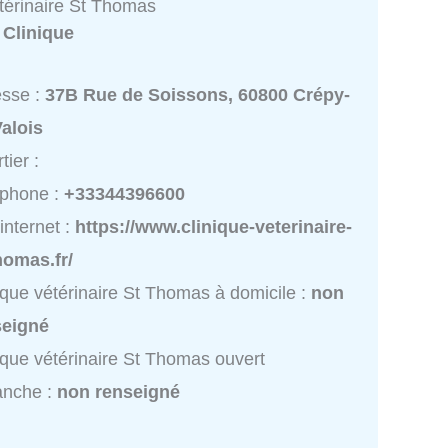
étérinaire St Thomas
:
Clinique
esse :
37B Rue de Soissons, 60800 Crépy-
alois
tier :
éphone :
+33344396600
 internet :
https://www.clinique-veterinaire-
homas.fr/
ique vétérinaire St Thomas à domicile :
non
seigné
ique vétérinaire St Thomas ouvert
anche :
non renseigné