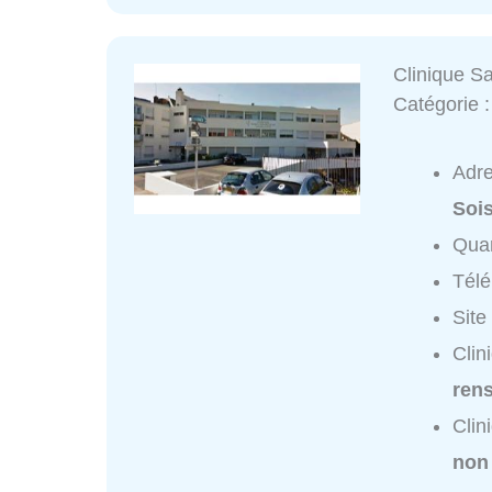
Clinique S
Catégorie 
Adr
Soi
Quar
Tél
Site
Clin
ren
Clin
non