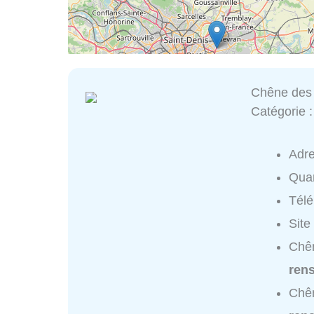
Chêne des 
Catégorie 
Adr
Quar
Tél
Site
Chên
ren
Chên