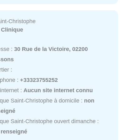
aint-Christophe
:
Clinique
esse :
30 Rue de la Victoire, 02200
ssons
tier :
éphone :
+33323755252
 internet :
Aucun site internet connu
ique Saint-Christophe à domicile :
non
seigné
ique Saint-Christophe ouvert dimanche :
 renseigné