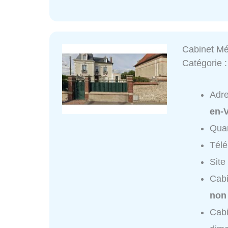
Cabinet Mé
Catégorie 
Adr
en-V
Quar
Tél
Site
Cabi
non
Cabi