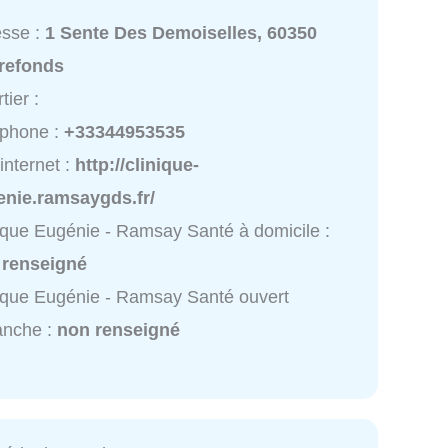
esse :
1 Sente Des Demoiselles, 60350
rrefonds
tier :
éphone :
+33344953535
 internet :
http://clinique-
enie.ramsaygds.fr/
ique Eugénie - Ramsay Santé à domicile :
 renseigné
ique Eugénie - Ramsay Santé ouvert
anche :
non renseigné