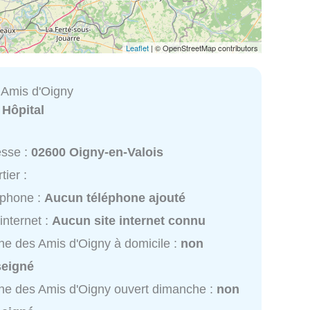
Leaflet
| © OpenStreetMap contributors
Amis d'Oigny
:
Hôpital
esse :
02600 Oigny-en-Valois
tier :
éphone :
Aucun téléphone ajouté
 internet :
Aucun site internet connu
e des Amis d'Oigny à domicile :
non
seigné
e des Amis d'Oigny ouvert dimanche :
non