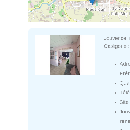
Jouvence T
Catégorie 
Adr
Frèr
Quar
Tél
Site
Jouv
ren