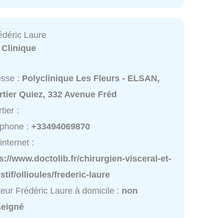
édéric Laure
:
Clinique
esse :
Polyclinique Les Fleurs - ELSAN,
tier Quiez, 332 Avenue Fréd
tier :
éphone :
+33494069870
internet :
s://www.doctolib.fr/chirurgien-visceral-et-
stif/ollioules/frederic-laure
eur Frédéric Laure à domicile :
non
seigné