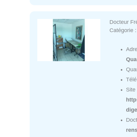
Docteur Fr
Catégorie 
Adr
Quar
Quar
Tél
Site 
http
dige
Doct
ren