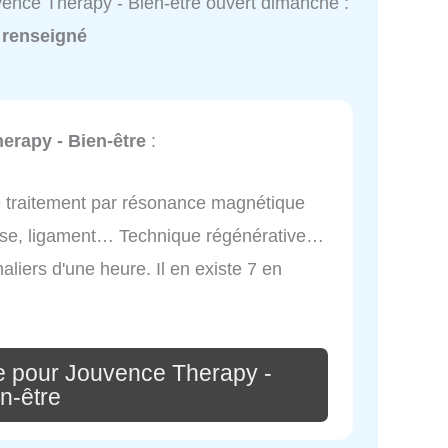
ence Therapy - Bien-être ouvert dimanche :
 renseigné
erapy - Bien-être
:
e traitement par résonance magnétique
rose, ligament… Technique régénérative…
liers d'une heure. Il en existe 7 en
e pour Jouvence Therapy -
n-être