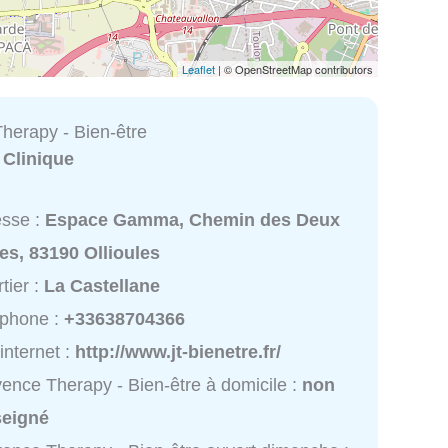
Leaflet
| © OpenStreetMap contributors
herapy - Bien-être
:
Clinique
esse :
Espace Gamma, Chemin des Deux
es, 83190 Ollioules
tier :
La Castellane
éphone :
+33638704366
 internet :
http://www.jt-bienetre.fr/
ence Therapy - Bien-être à domicile :
non
seigné