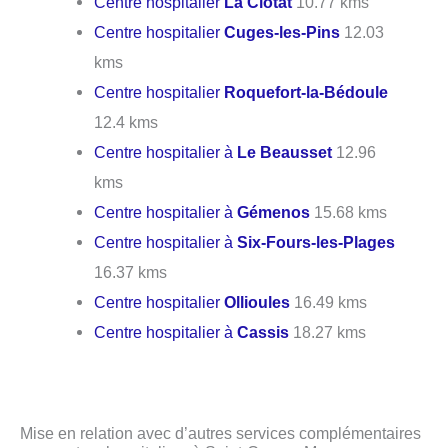
Centre hospitalier
La Ciotat
10.77 kms
Centre hospitalier
Cuges-les-Pins
12.03
kms
Centre hospitalier
Roquefort-la-Bédoule
12.4 kms
Centre hospitalier à
Le Beausset
12.96
kms
Centre hospitalier à
Gémenos
15.68 kms
Centre hospitalier à
Six-Fours-les-Plages
16.37 kms
Centre hospitalier
Ollioules
16.49 kms
Centre hospitalier à
Cassis
18.27 kms
Mise en relation avec d’autres services complémentaires