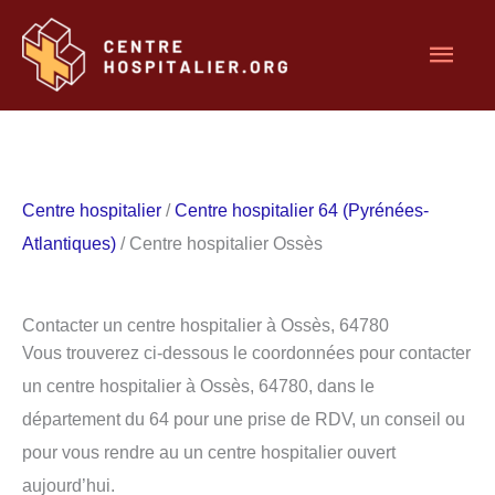
Aller
Men
au
contenu
princ
Centre hospitalier
/
Centre hospitalier 64 (Pyrénées-
Atlantiques)
/ Centre hospitalier Ossès
Contacter un centre hospitalier à Ossès, 64780
Vous trouverez ci-dessous le coordonnées pour contacter
un centre hospitalier à Ossès, 64780, dans le
département du 64 pour une prise de RDV, un conseil ou
pour vous rendre au un centre hospitalier ouvert
aujourd’hui.