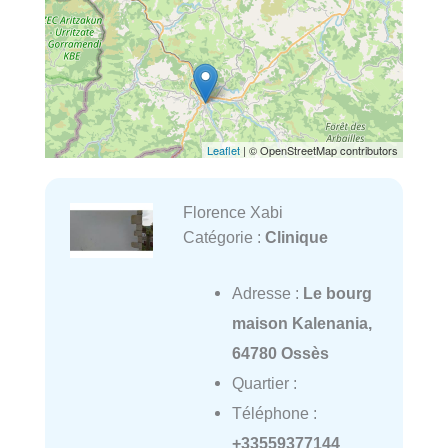
Leaflet
| © OpenStreetMap contributors
Florence Xabi
Catégorie :
Clinique
Adresse :
Le bourg
maison Kalenania,
64780 Ossès
Quartier :
Téléphone :
+33559377144