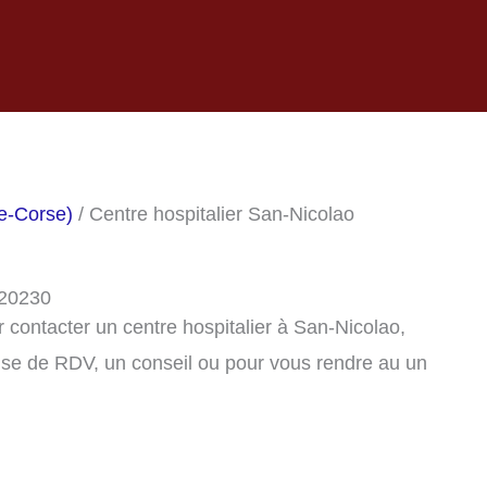
te-Corse)
/ Centre hospitalier San-Nicolao
 20230
contacter un centre hospitalier à San-Nicolao,
ise de RDV, un conseil ou pour vous rendre au un