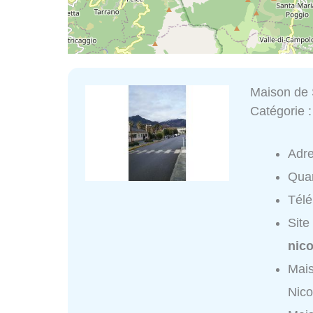
Maison de S
Catégorie 
Adr
Quar
Tél
Site
nico
Mais
Nico