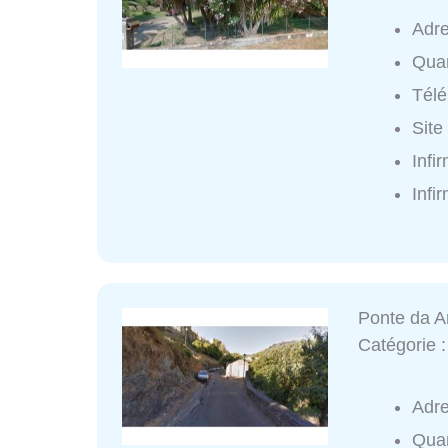
Adr
Quar
Tél
Site
Infi
Infi
Ponte da A
Catégorie 
Adr
Quar