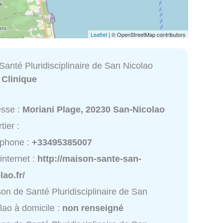
Leaflet
| © OpenStreetMap contributors
anté Pluridisciplinaire de San Nicolao
:
Clinique
esse :
Moriani Plage, 20230 San-Nicolao
tier :
éphone :
+33495385007
 internet :
http://maison-sante-san-
lao.fr/
on de Santé Pluridisciplinaire de San
lao à domicile :
non renseigné