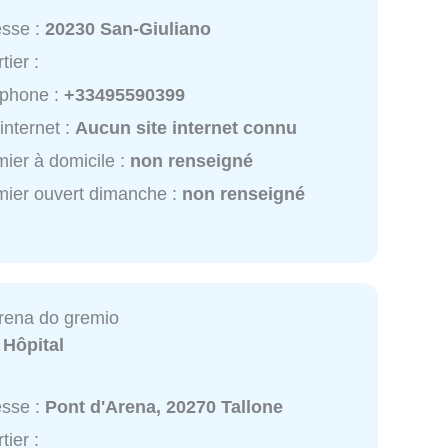
esse :
20230 San-Giuliano
tier :
éphone :
+33495590399
 internet :
Aucun site internet connu
rmier à domicile :
non renseigné
rmier ouvert dimanche :
non renseigné
rena do gremio
:
Hôpital
esse :
Pont d'Arena, 20270 Tallone
tier :