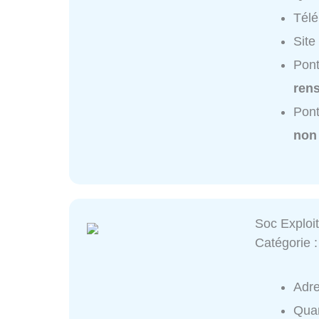
Tél
Site
Pont
ren
Pont
non
Soc Exploit
Catégorie 
Adr
Quar