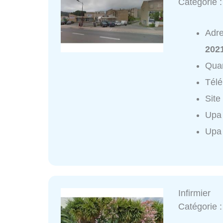
Catégorie 
Adr
202
Quar
Tél
Site
Upa 
Upa 
Infirmier
Catégorie 