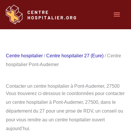
Aller
Men
au
contenu
princ
Centre hospitalier
/
Centre hospitalier 27 (Eure)
/ Centre
hospitalier Pont-Audemer
Contacter un centre hospitalier à Pont-Audemer, 27500
Vous trouverez ci-dessous le coordonnées pour contacter
un centre hospitalier à Pont-Audemer, 27500, dans le
département du 27 pour une prise de RDV, un conseil ou
pour vous rendre au un centre hospitalier ouvert
aujourd’hui.