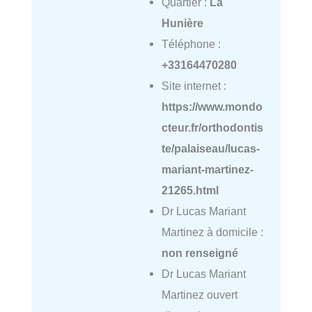
Quartier :
La
Hunière
Téléphone :
+33164470280
Site internet :
https://www.mondo
cteur.fr/orthodontis
te/palaiseau/lucas-
mariant-martinez-
21265.html
Dr Lucas Mariant
Martinez à domicile :
non renseigné
Dr Lucas Mariant
Martinez ouvert