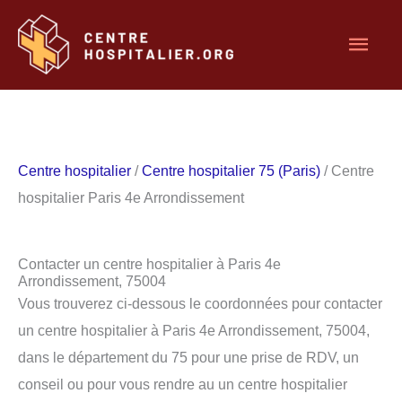
Aller
Men
au
contenu
princ
Centre hospitalier
/
Centre hospitalier 75 (Paris)
/ Centre
hospitalier Paris 4e Arrondissement
Contacter un centre hospitalier à Paris 4e
Arrondissement, 75004
Vous trouverez ci-dessous le coordonnées pour contacter
un centre hospitalier à Paris 4e Arrondissement, 75004,
dans le département du 75 pour une prise de RDV, un
conseil ou pour vous rendre au un centre hospitalier