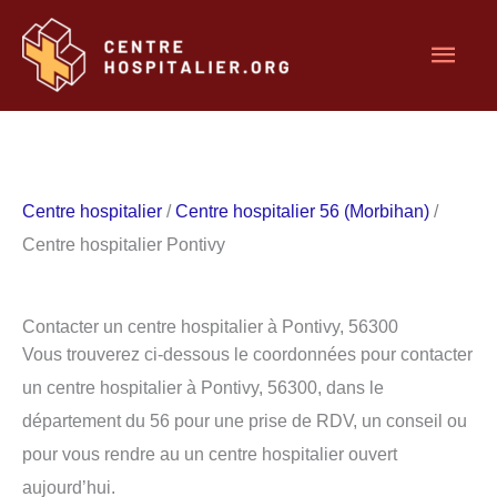
Aller
Men
au
contenu
princ
Centre hospitalier
/
Centre hospitalier 56 (Morbihan)
/
Centre hospitalier Pontivy
Contacter un centre hospitalier à Pontivy, 56300
Vous trouverez ci-dessous le coordonnées pour contacter
un centre hospitalier à Pontivy, 56300, dans le
département du 56 pour une prise de RDV, un conseil ou
pour vous rendre au un centre hospitalier ouvert
aujourd’hui.