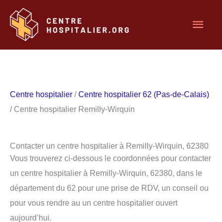
Aller
Men
au
contenu
princ
Centre hospitalier
/
Centre hospitalier 62 (Pas-de-Calais)
/ Centre hospitalier Remilly-Wirquin
Contacter un centre hospitalier à Remilly-Wirquin, 62380
Vous trouverez ci-dessous le coordonnées pour contacter
un centre hospitalier à Remilly-Wirquin, 62380, dans le
département du 62 pour une prise de RDV, un conseil ou
pour vous rendre au un centre hospitalier ouvert
aujourd’hui.