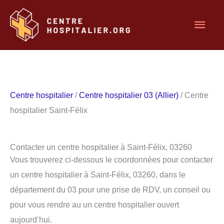
Aller
Men
au
contenu
princ
Centre hospitalier
/
Centre hospitalier 03 (Allier)
/ Centre
hospitalier Saint-Félix
Contacter un centre hospitalier à Saint-Félix, 03260
Vous trouverez ci-dessous le coordonnées pour contacter
un centre hospitalier à Saint-Félix, 03260, dans le
département du 03 pour une prise de RDV, un conseil ou
pour vous rendre au un centre hospitalier ouvert
aujourd’hui.