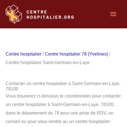
Aller
Men
au
contenu
princ
Centre hospitalier
/
Centre hospitalier 78 (Yvelines)
/
Centre hospitalier Saint-Germain-en-Laye
Contacter un centre hospitalier à Saint-Germain-en-Laye,
78100
Vous trouverez ci-dessous le coordonnées pour contacter
un centre hospitalier à Saint-Germain-en-Laye, 78100,
dans le département du 78 pour une prise de RDV, un
conseil ou pour vous rendre au un centre hospitalier