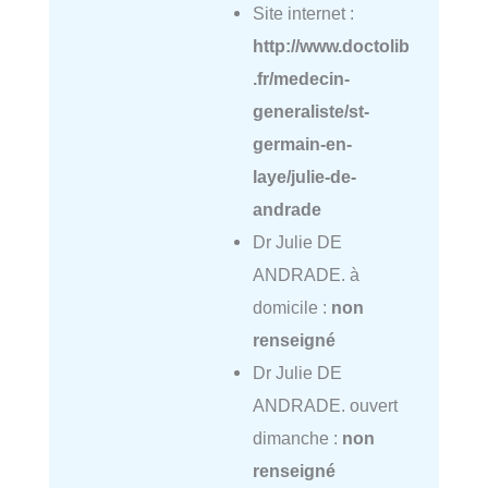
Site internet :
http://www.doctolib
.fr/medecin-
generaliste/st-
germain-en-
laye/julie-de-
andrade
Dr Julie DE
ANDRADE. à
domicile :
non
renseigné
Dr Julie DE
ANDRADE. ouvert
dimanche :
non
renseigné