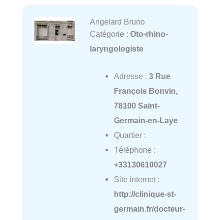
Angelard Bruno
Catégorie :
Oto-rhino-
laryngologiste
Adresse :
3 Rue
François Bonvin,
78100 Saint-
Germain-en-Laye
Quartier :
Téléphone :
+33130610027
Site internet :
http://clinique-st-
germain.fr/docteur-